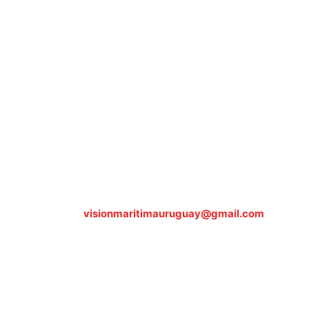
Sobre nosotros
ASOCIACIÓN CULTURAL Y EDUCATIVA URUGUAY
MARÍTIMO Personería Jurídica M.E.C Nº10457
Dr. Alejandro Beisso 1618.
Telefax (0598) 2 403 62 25
Organización Civil Sin Fines de Lucro
Contáctanos:
visionmaritimauruguay@gmail.com