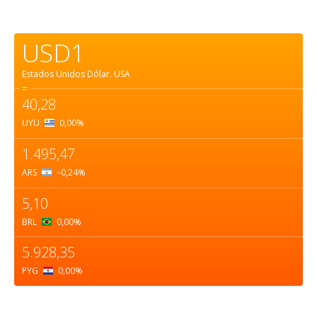
USD1
Estados Unidos Dólar.
USA
=
40,28
UYU
0,00
%
1.495,47
ARS
–0,24
%
5,10
BRL
0,00
%
5.928,35
PYG
0,00
%