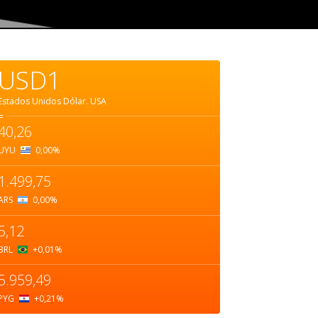
USD1
Estados Unidos Dólar.
USA
=
40,26
UYU
0,00
%
1.499,75
ARS
0,00
%
5,12
BRL
+0,01
%
5.959,49
PYG
+0,21
%