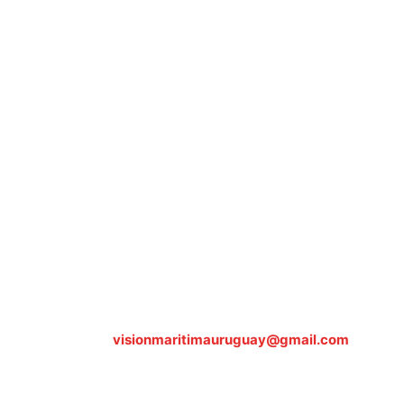
Sobre nosotros
ASOCIACIÓN CULTURAL Y EDUCATIVA URUGUAY MARÍTIMO 
Dr. Alejandro Beisso 1618.
Telefax (0598) 2 403 62 25
Organización Civil Sin Fines de Lucro
Contáctanos:
visionmaritimauruguay@gmail.com