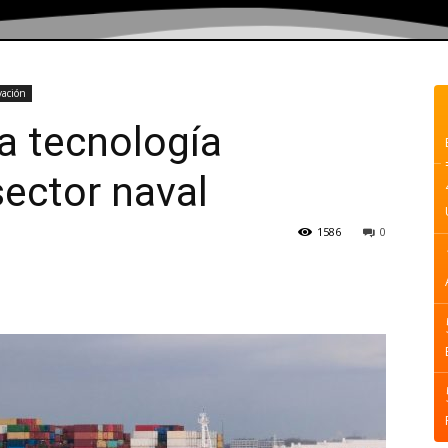
vación
la tecnología
sector naval
1586
0