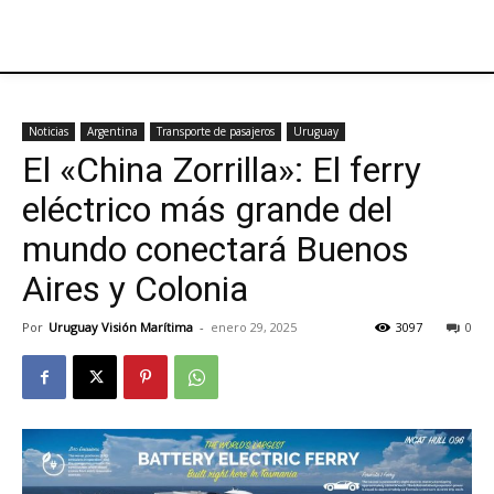
Noticias
Argentina
Transporte de pasajeros
Uruguay
El «China Zorrilla»: El ferry
eléctrico más grande del
mundo conectará Buenos
Aires y Colonia
Por
Uruguay Visión Marítima
-
enero 29, 2025
3097
0