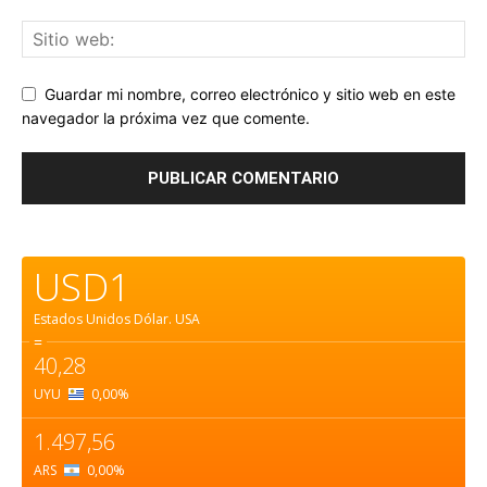
Guardar mi nombre, correo electrónico y sitio web en este
navegador la próxima vez que comente.
USD1
Estados Unidos Dólar.
USA
=
40,28
UYU
0,00
%
1.497,56
ARS
0,00
%