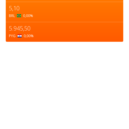
5,10
BRL
0,00
%
5.945,50
PYG
0,00
%
Sobre nosotros
ASOCIACIÓN CULTURAL Y EDUCATIVA URUGUAY
MARÍTIMO Personería Jurídica M.E.C Nº10457
Dr. Alejandro Beisso 1618.
Telefax (0598) 2 403 62 25