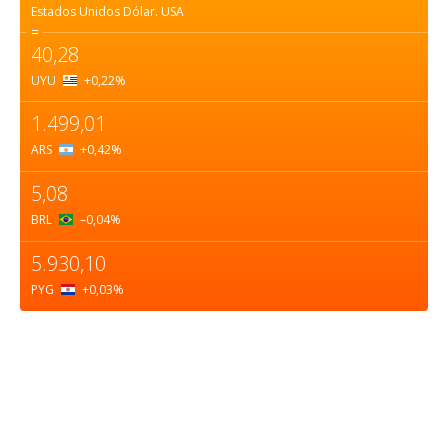
Estados Unidos Dólar.
USA
=
40,28
UYU
+0,22
%
1.499,01
ARS
+0,42
%
5,08
BRL
–0,04
%
5.930,10
PYG
+0,03
%