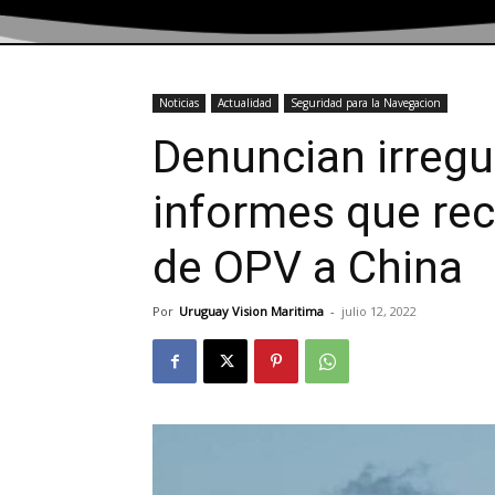
Noticias
Actualidad
Seguridad para la Navegacion
Denuncian irregu
informes que r
de OPV a China
Por
Uruguay Vision Maritima
-
julio 12, 2022