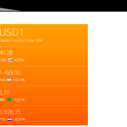
USD1
Estados Unidos Dólar.
USA
=
40,28
UYU
0,00
%
1.499,00
ARS
+0,10
%
5,10
BRL
–0,01
%
5.928,35
PYG
–0,29
%