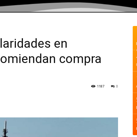
laridades en
ecomiendan compra
1187
0