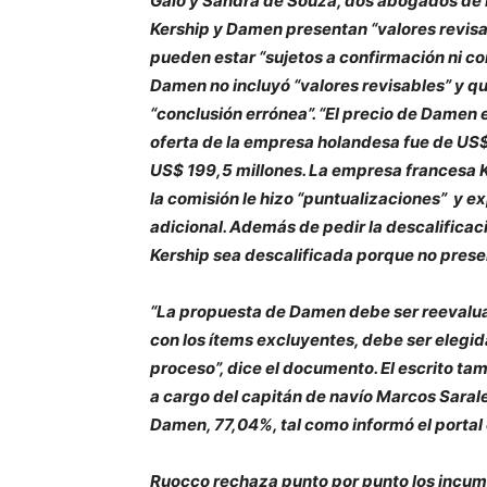
Galó y Sandra de Souza, dos abogados de 
Kership y Damen presentan “valores revisab
pueden estar “sujetos a confirmación ni c
Damen no incluyó “valores revisables” y que
“conclusión errónea”. “El precio de Damen es
oferta de la empresa holandesa fue de US$ 
US$ 199,5 millones. La empresa francesa Ke
la comisión le hizo “puntualizaciones” y ex
adicional. Además de pedir la descalifica
Kership sea descalificada porque no presen
“La propuesta de Damen debe ser reevalu
con los ítems excluyentes, debe ser elegid
proceso”, dice el documento. El escrito tam
a cargo del capitán de navío Marcos Sarale
Damen, 77,04%, tal como informó el portal
Ruocco rechaza punto por punto los incump