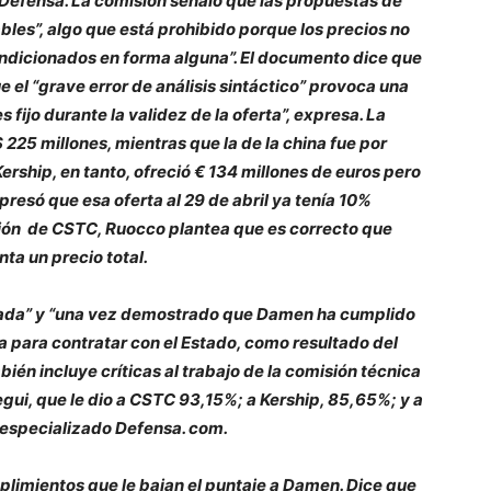
Defensa. La comisión señaló que las propuestas de
les”, algo que está prohibido porque los precios no
ondicionados en forma alguna”. El documento dice que
 el “grave error de análisis sintáctico” provoca una
 fijo durante la validez de la oferta”, expresa. La
225 millones, mientras que la de la china fue por
rship, en tanto, ofreció € 134 millones de euros pero
presó que esa oferta al 29 de abril ya tenía 10%
ción de CSTC, Ruocco plantea que es correcto que
ta un precio total.
ada” y “una vez demostrado que Damen ha cumplido
a para contratar con el Estado, como resultado del
bién incluye críticas al trabajo de la comisión técnica
gui, que le dio a CSTC 93,15%; a Kership, 85,65%; y a
 especializado Defensa. com.
limientos que le bajan el puntaje a Damen. Dice que