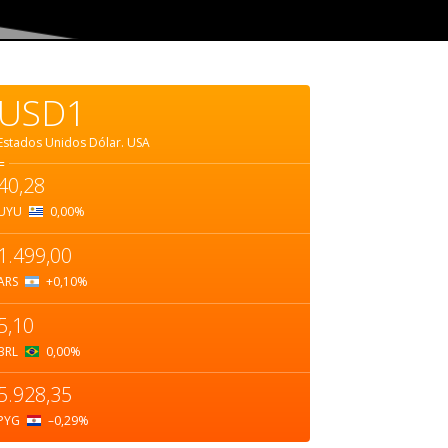
USD1
Estados Unidos Dólar.
USA
=
40,28
UYU
0,00
%
1.499,00
ARS
+0,10
%
5,10
BRL
0,00
%
5.928,35
PYG
–0,29
%