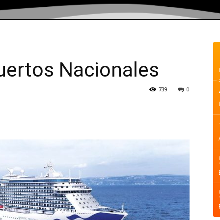
uertos Nacionales
739
0