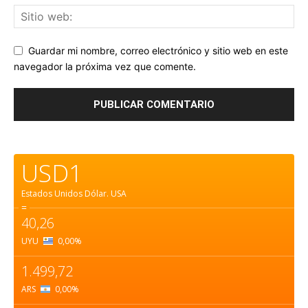
Guardar mi nombre, correo electrónico y sitio web en este
navegador la próxima vez que comente.
USD1
Estados Unidos Dólar.
USA
=
40,26
UYU
0,00
%
1.499,72
ARS
0,00
%