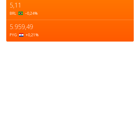
5,11
BRL
–0,24
%
5.959,49
PYG
+0,21
%
Sobre nosotros
ASOCIACIÓN CULTURAL Y EDUCATIVA URUGUAY
MARÍTIMO Personería Jurídica M.E.C Nº10457
Dr. Alejandro Beisso 1618.
Telefax (0598) 2 403 62 25