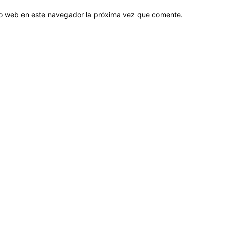
tio web en este navegador la próxima vez que comente.
Sobre nosotros
ASOCIACIÓN CULTURAL Y EDUCATIVA URUGUAY MARÍTIMO 
Dr. Alejandro Beisso 1618.
Telefax (0598) 2 403 62 25
Organización Civil Sin Fines de Lucro