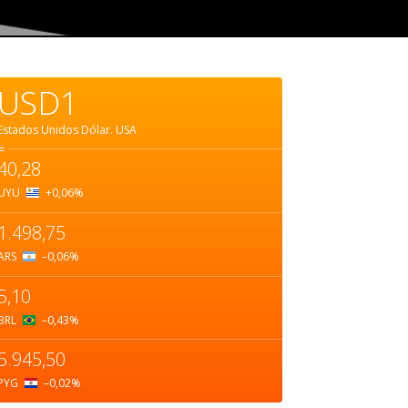
USD1
Estados Unidos Dólar.
USA
=
40,28
UYU
+0,06
%
1.498,75
ARS
–0,06
%
5,10
BRL
–0,43
%
5.945,50
PYG
–0,02
%