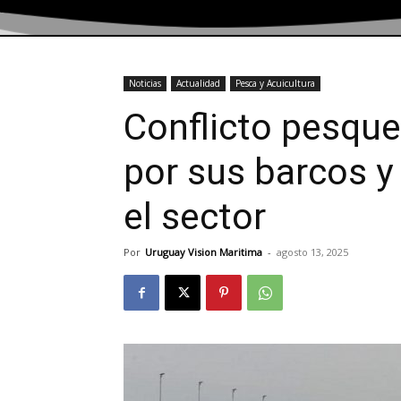
Noticias
Actualidad
Pesca y Acuicultura
Conflicto pesque
por sus barcos y 
el sector
Por
Uruguay Vision Maritima
-
agosto 13, 2025