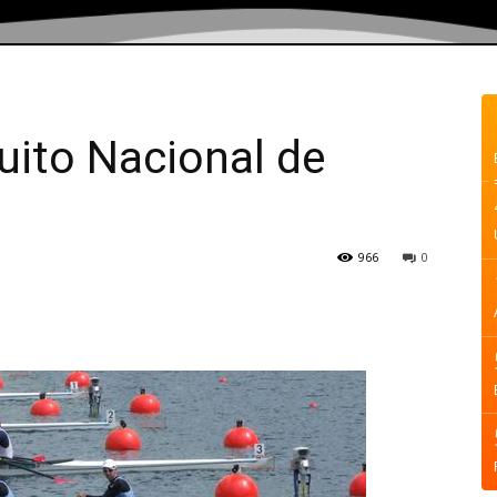
uito Nacional de
966
0