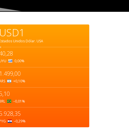
USD1
Estados Unidos Dólar.
USA
=
40,28
UYU
0,00
%
1.499,00
ARS
+0,10
%
5,10
BRL
–0,01
%
5.928,35
PYG
–0,29
%