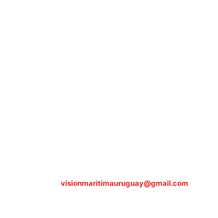
Sobre nosotros
ASOCIACIÓN CULTURAL Y EDUCATIVA URUGUAY MARÍTIMO 
Dr. Alejandro Beisso 1618.
Telefax (0598) 2 403 62 25
Organización Civil Sin Fines de Lucro
Contáctanos:
visionmaritimauruguay@gmail.com