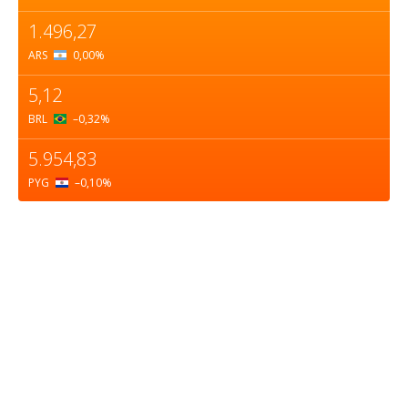
1.496,27
ARS
0,00
%
5,12
BRL
–0,32
%
5.954,83
PYG
–0,10
%
Sobre nosotros
ASOCIACIÓN CULTURAL Y EDUCATIVA URUGUAY
MARÍTIMO Personería Jurídica M.E.C Nº10457