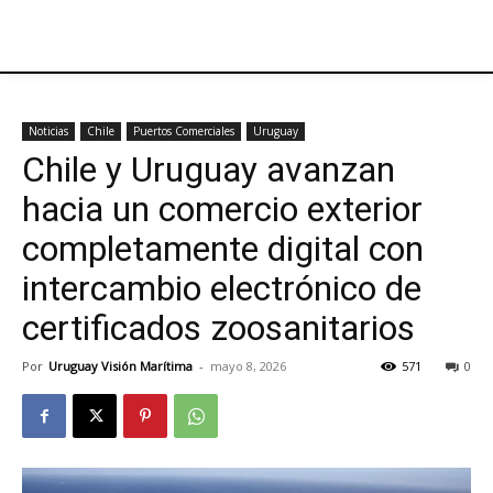
Noticias
Chile
Puertos Comerciales
Uruguay
Chile y Uruguay avanzan
hacia un comercio exterior
completamente digital con
intercambio electrónico de
certificados zoosanitarios
Por
Uruguay Visión Marítima
-
mayo 8, 2026
571
0