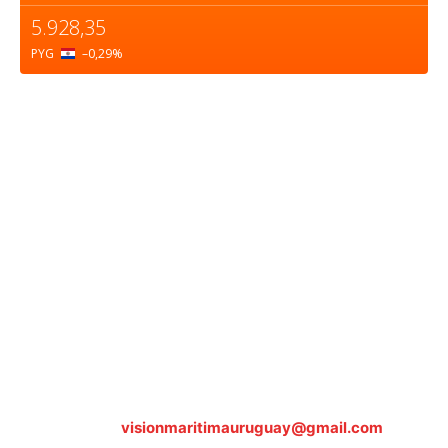
5.928,35
PYG
–0,29
%
Sobre nosotros
ASOCIACIÓN CULTURAL Y EDUCATIVA URUGUAY
MARÍTIMO Personería Jurídica M.E.C Nº10457
Dr. Alejandro Beisso 1618.
Telefax (0598) 2 403 62 25
Organización Civil Sin Fines de Lucro
Contáctanos:
visionmaritimauruguay@gmail.com