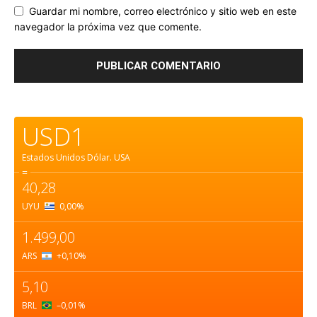
Guardar mi nombre, correo electrónico y sitio web en este
navegador la próxima vez que comente.
USD1
Estados Unidos Dólar.
USA
=
40,28
UYU
0,00
%
1.499,00
ARS
+0,10
%
5,10
BRL
–0,01
%