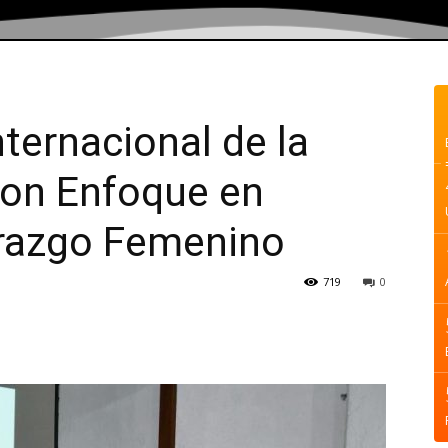
nternacional de la
con Enfoque en
erazgo Femenino
719
0