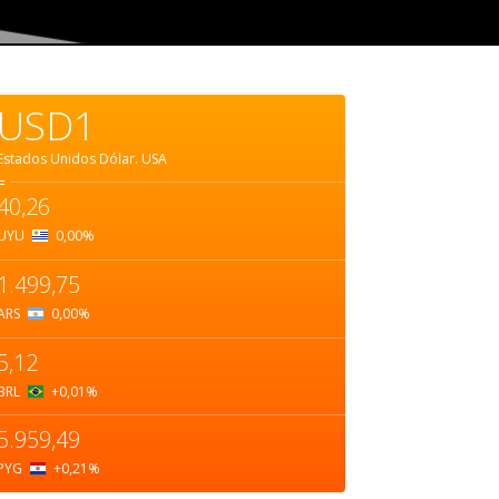
USD1
Estados Unidos Dólar.
USA
=
40,26
UYU
0,00
%
1.499,75
ARS
0,00
%
5,12
BRL
+0,01
%
5.959,49
PYG
+0,21
%