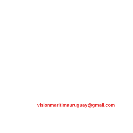
Sobre nosotros
ASOCIACIÓN CULTURAL Y EDUCATIVA URUGUAY MARÍTIMO 
Dr. Alejandro Beisso 1618.
Telefax (0598) 2 403 62 25
Organización Civil Sin Fines de Lucro
Contáctanos:
visionmaritimauruguay@gmail.com