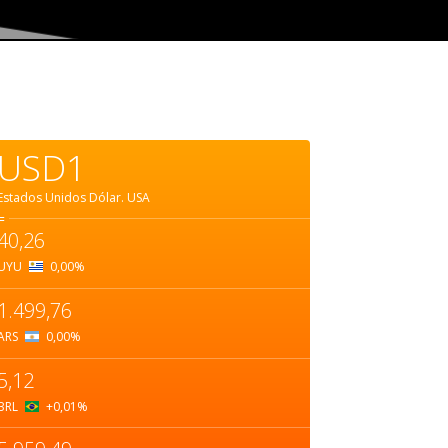
USD1
Estados Unidos Dólar.
USA
=
40,26
UYU
0,00
%
1.499,76
ARS
0,00
%
5,12
BRL
+0,01
%