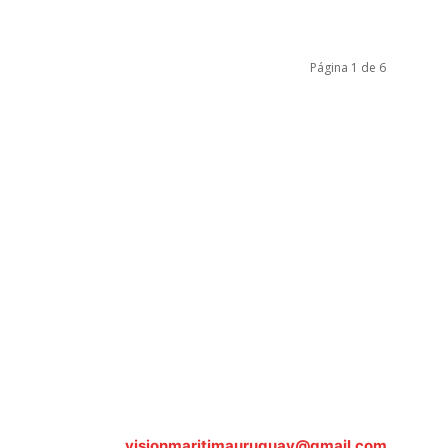
Página 1 de 6
Sobre nosotros
ASOCIACIÓN CULTURAL Y EDUCATIVA URUGUAY MARÍTIMO 
Dr. Alejandro Beisso 1618.
Telefax (0598) 2 403 62 25
Organización Civil Sin Fines de Lucro
Contáctanos:
visionmaritimauruguay@gmail.com