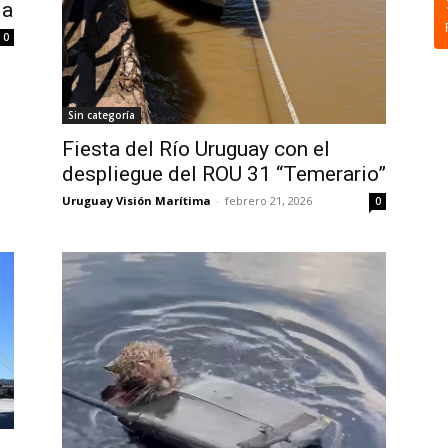
ia
0
Sin categoría
Fiesta del Río Uruguay con el
despliegue del ROU 31 “Temerario”
Uruguay Visión Marítima
-
febrero 21, 2026
0