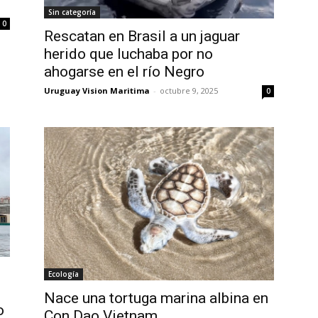
Sin categoría
0
Rescatan en Brasil a un jaguar
herido que luchaba por no
ahogarse en el río Negro
Uruguay Vision Maritima
-
octubre 9, 2025
0
Ecología
Nace una tortuga marina albina en
o
Con Dao Vietnam