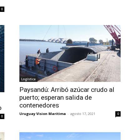
0
Logística
Paysandú: Arribó azúcar crudo al
puerto; esperan salida de
contenedores
o
Uruguay Vision Maritima
-
agosto 17, 2021
0
0