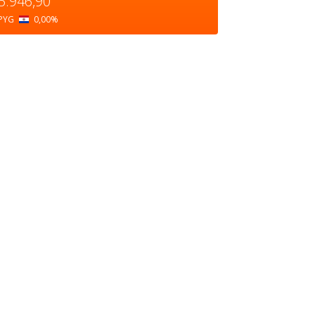
5.946,90
PYG
0,00
%