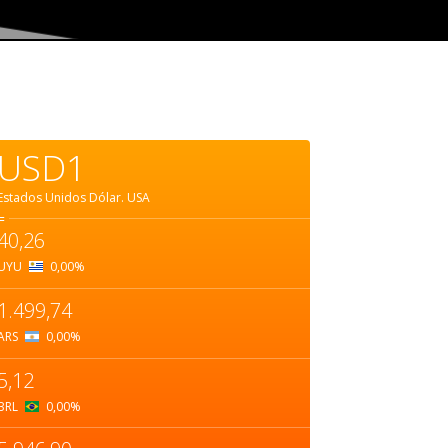
USD1
Estados Unidos Dólar.
USA
=
40,26
UYU
0,00
%
1.499,74
ARS
0,00
%
5,12
BRL
0,00
%