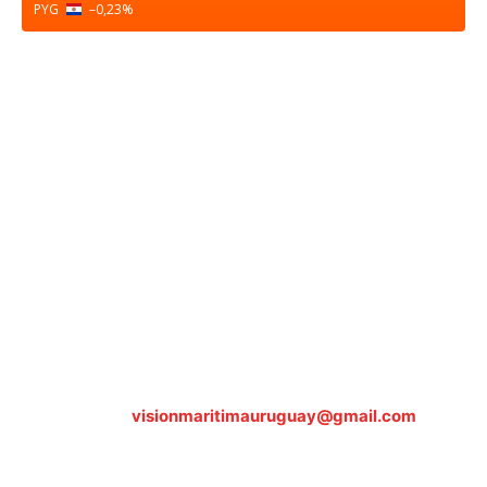
PYG
–0,23
%
Sobre nosotros
ASOCIACIÓN CULTURAL Y EDUCATIVA URUGUAY
MARÍTIMO Personería Jurídica M.E.C Nº10457
Dr. Alejandro Beisso 1618.
Telefax (0598) 2 403 62 25
Organización Civil Sin Fines de Lucro
Contáctanos:
visionmaritimauruguay@gmail.com