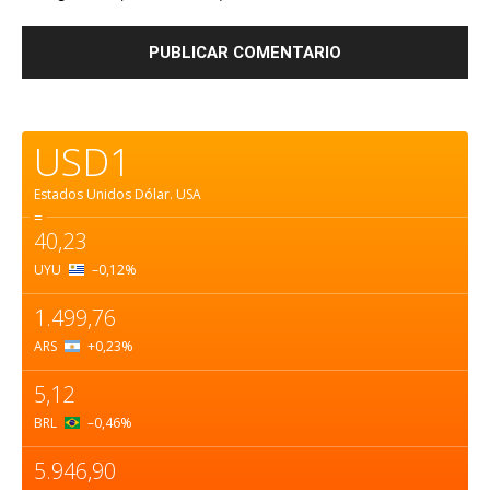
USD1
Estados Unidos Dólar.
USA
=
40,23
UYU
–0,12
%
1.499,76
ARS
+0,23
%
5,12
BRL
–0,46
%
5.946,90