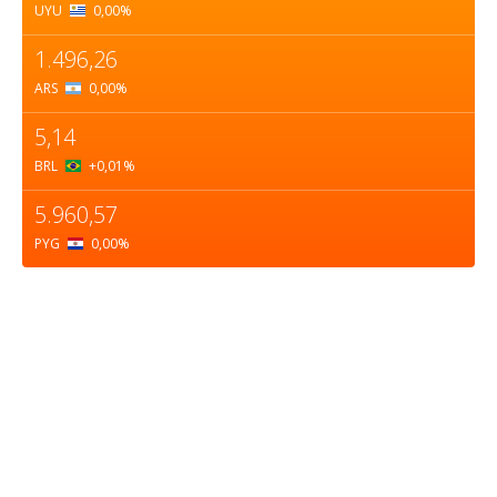
UYU
0,00
%
1.496,26
ARS
0,00
%
5,14
BRL
+0,01
%
5.960,57
PYG
0,00
%
Sobre nosotros
ASOCIACIÓN CULTURAL Y EDUCATIVA URUGUAY