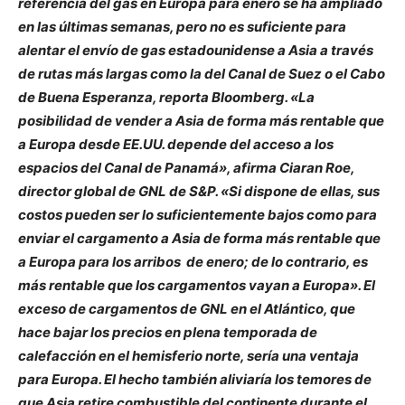
referencia del gas en Europa para enero se ha ampliado
en las últimas semanas, pero no es suficiente para
alentar el envío de gas estadounidense a Asia a través
de rutas más largas como la del Canal de Suez o el Cabo
de Buena Esperanza, reporta Bloomberg. «La
posibilidad de vender a Asia de forma más rentable que
a Europa desde EE.UU. depende del acceso a los
espacios del Canal de Panamá», afirma Ciaran Roe,
director global de GNL de S&P. «Si dispone de ellas, sus
costos pueden ser lo suficientemente bajos como para
enviar el cargamento a Asia de forma más rentable que
a Europa para los arribos de enero; de lo contrario, es
más rentable que los cargamentos vayan a Europa». El
exceso de cargamentos de GNL en el Atlántico, que
hace bajar los precios en plena temporada de
calefacción en el hemisferio norte, sería una ventaja
para Europa. El hecho también aliviaría los temores de
que Asia retire combustible del continente durante el