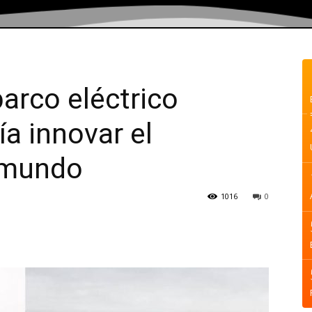
barco eléctrico
ía innovar el
l mundo
1016
0