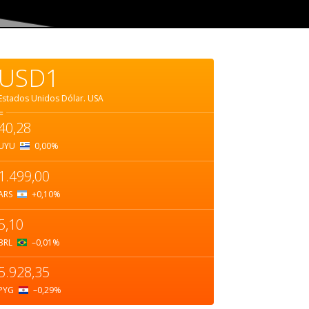
USD1
Estados Unidos Dólar.
USA
=
40,28
UYU
0,00
%
1.499,00
ARS
+0,10
%
5,10
BRL
–0,01
%
5.928,35
PYG
–0,29
%