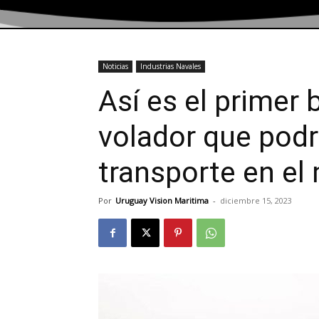
Noticias
Industrias Navales
Así es el primer 
volador que podr
transporte en e
Por
Uruguay Vision Maritima
-
diciembre 15, 2023