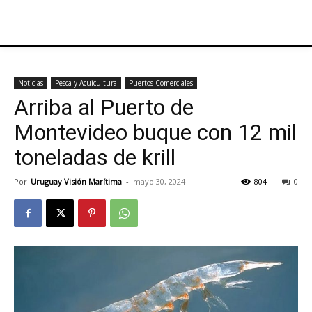
Noticias
Pesca y Acuicultura
Puertos Comerciales
Arriba al Puerto de
Montevideo buque con 12 mil
toneladas de krill
Por
Uruguay Visión Marítima
-
mayo 30, 2024
804
0