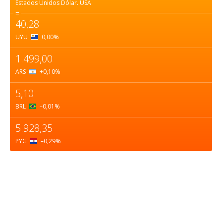
Estados Unidos Dólar.
USA
=
40,28
UYU
0,00
%
1.499,00
ARS
+0,10
%
5,10
BRL
–0,01
%
5.928,35
PYG
–0,29
%
Sobre nosotros