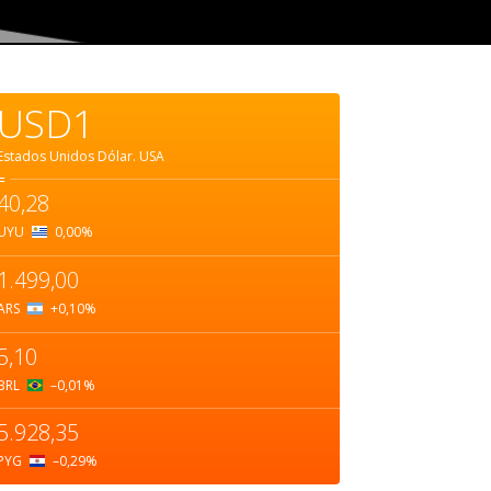
USD1
Estados Unidos Dólar.
USA
=
40,28
UYU
0,00
%
1.499,00
ARS
+0,10
%
5,10
BRL
–0,01
%
5.928,35
PYG
–0,29
%