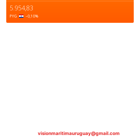
5.954,83
PYG
–0,10
%
Sobre nosotros
ASOCIACIÓN CULTURAL Y EDUCATIVA URUGUAY
MARÍTIMO Personería Jurídica M.E.C Nº10457
Dr. Alejandro Beisso 1618.
Telefax (0598) 2 403 62 25
Organización Civil Sin Fines de Lucro
Contáctanos:
visionmaritimauruguay@gmail.com