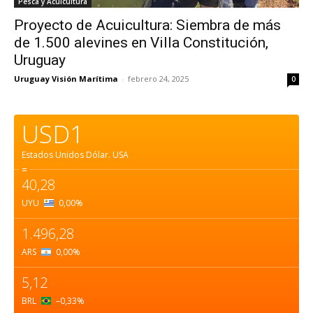
Pesca y Acuicultura
Proyecto de Acuicultura: Siembra de más
de 1.500 alevines en Villa Constitución,
Uruguay
Uruguay Visión Marítima
-
febrero 24, 2025
0
USD1
Estados Unidos Dólar.
USA
=
40,28
UYU
0,00
%
1.496,28
ARS
0,00
%
5,12
BRL
–0,33
%