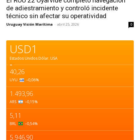
El ROU 22 Oyarvide completó navegación
de adiestramiento y controló incidente
técnico sin afectar su operatividad
Uruguay Visión Marítima
-
abril 25, 2026
0
USD1
Estados Unidos Dólar.
USA
=
40,26
UYU
–0,06
%
1.493,96
ARS
–0,15
%
5,11
BRL
–0,54
%
5.946,90