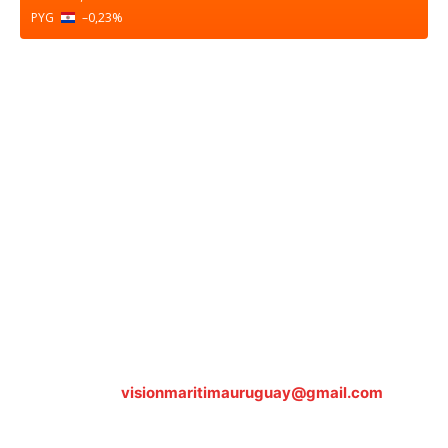
PYG
–0,23
%
Sobre nosotros
ASOCIACIÓN CULTURAL Y EDUCATIVA URUGUAY
MARÍTIMO Personería Jurídica M.E.C Nº10457
Dr. Alejandro Beisso 1618.
Telefax (0598) 2 403 62 25
Organización Civil Sin Fines de Lucro
Contáctanos:
visionmaritimauruguay@gmail.com