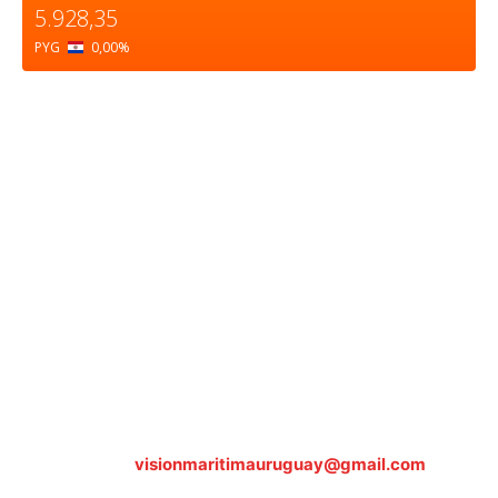
5.928,35
PYG
0,00
%
Sobre nosotros
ASOCIACIÓN CULTURAL Y EDUCATIVA URUGUAY
MARÍTIMO Personería Jurídica M.E.C Nº10457
Dr. Alejandro Beisso 1618.
Telefax (0598) 2 403 62 25
Organización Civil Sin Fines de Lucro
Contáctanos:
visionmaritimauruguay@gmail.com