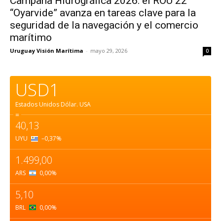
Campaña Hidrográfica 2026: el ROU 22
“Oyarvide” avanza en tareas clave para la
seguridad de la navegación y el comercio
marítimo
Uruguay Visión Marítima
-
mayo 29, 2026
0
USD1
Estados Unidos Dólar.
USA
=
40,13
UYU
–0,37
%
1.499,00
ARS
0,00
%
5,10
BRL
0,00
%