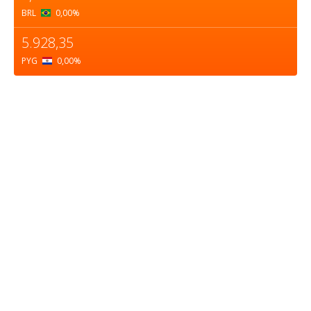
BRL
0,00
%
5.928,35
PYG
0,00
%
Sobre nosotros
ASOCIACIÓN CULTURAL Y EDUCATIVA URUGUAY
MARÍTIMO Personería Jurídica M.E.C Nº10457
Dr. Alejandro Beisso 1618.
Telefax (0598) 2 403 62 25
Organización Civil Sin Fines de Lucro