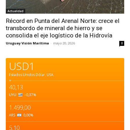
Actualidad
Récord en Punta del Arenal Norte: crece el
transbordo de mineral de hierro y se
consolida el eje logístico de la Hidrovía
Uruguay Visión Marítima
-
mayo 20, 2026
0
USD1
Estados Unidos Dólar.
USA
=
40,13
UYU
–0,37
%
1.499,00
ARS
0,00
%
5,10