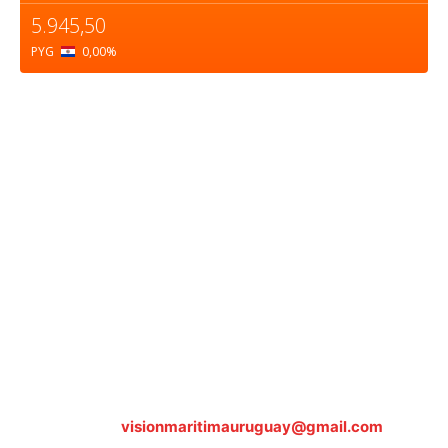
5.945,50
PYG
0,00
%
Sobre nosotros
ASOCIACIÓN CULTURAL Y EDUCATIVA URUGUAY
MARÍTIMO Personería Jurídica M.E.C Nº10457
Dr. Alejandro Beisso 1618.
Telefax (0598) 2 403 62 25
Organización Civil Sin Fines de Lucro
Contáctanos:
visionmaritimauruguay@gmail.com