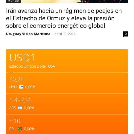
Mundo
Irán avanza hacia un régimen de peajes en
el Estrecho de Ormuz y eleva la presión
sobre el comercio energético global
Uruguay Visión Marítima
-
abril 10, 2026
0
USD1
Estados Unidos Dólar.
USA
=
40,28
UYU
0,00
%
1.497,56
ARS
0,00
%
5,10
BRL
0,00
%