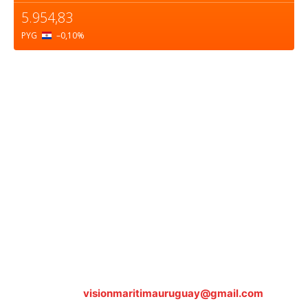
5.954,83
PYG
–0,10
%
Sobre nosotros
ASOCIACIÓN CULTURAL Y EDUCATIVA URUGUAY
MARÍTIMO Personería Jurídica M.E.C Nº10457
Dr. Alejandro Beisso 1618.
Telefax (0598) 2 403 62 25
Organización Civil Sin Fines de Lucro
Contáctanos:
visionmaritimauruguay@gmail.com