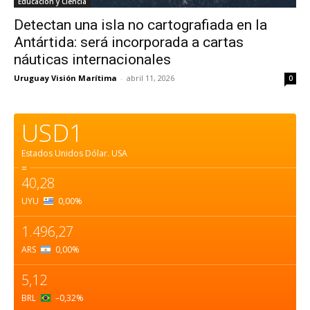
Educación y Ciencia
Detectan una isla no cartografiada en la
Antártida: será incorporada a cartas
náuticas internacionales
Uruguay Visión Marítima
-
abril 11, 2026
0
USD1
Estados Unidos Dólar.
USA
=
40,28
UYU
0,00
%
1.496,27
ARS
0,00
%
5,12
BRL
–0,32
%