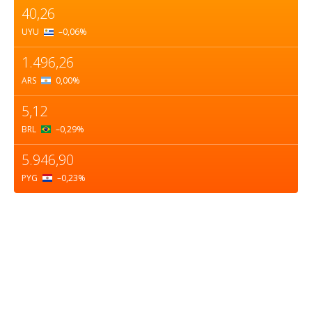
40,26
UYU
–0,06
%
1.496,26
ARS
0,00
%
5,12
BRL
–0,29
%
5.946,90
PYG
–0,23
%
Sobre nosotros