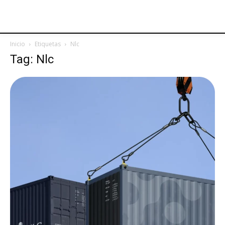
Inicio
Etiquetas
Nlc
Tag: Nlc