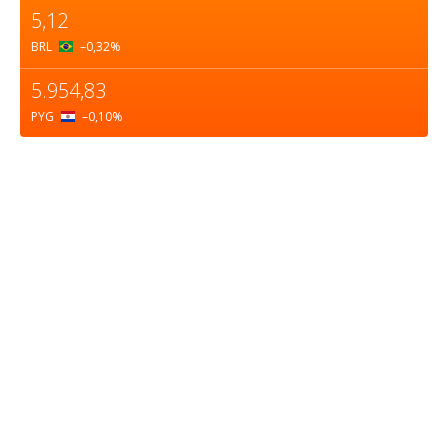
5,12
BRL
–0,32
%
5.954,83
PYG
–0,10
%
Sobre nosotros
ASOCIACIÓN CULTURAL Y EDUCATIVA URUGUAY
MARÍTIMO Personería Jurídica M.E.C Nº10457
Dr. Alejandro Beisso 1618.
Telefax (0598) 2 403 62 25