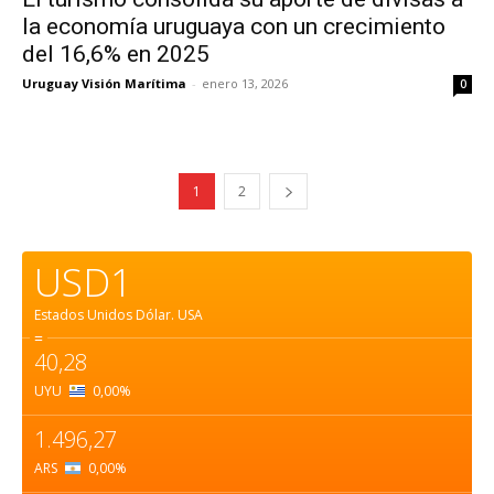
la economía uruguaya con un crecimiento
del 16,6% en 2025
Uruguay Visión Marítima
-
enero 13, 2026
0
1
2
USD1
Estados Unidos Dólar.
USA
=
40,28
UYU
0,00
%
1.496,27
ARS
0,00
%