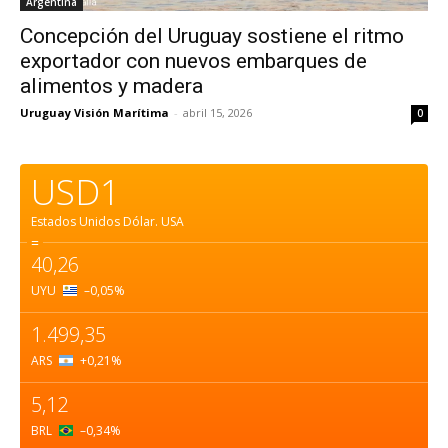
Argentina
Concepción del Uruguay sostiene el ritmo
exportador con nuevos embarques de
alimentos y madera
Uruguay Visión Marítima
-
abril 15, 2026
0
USD1
Estados Unidos Dólar.
USA
=
40,26
UYU
–0,05
%
1.499,35
ARS
+0,21
%
5,12
BRL
–0,34
%