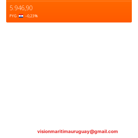
5.946,90
PYG
–0,23
%
Sobre nosotros
ASOCIACIÓN CULTURAL Y EDUCATIVA URUGUAY
MARÍTIMO Personería Jurídica M.E.C Nº10457
Dr. Alejandro Beisso 1618.
Telefax (0598) 2 403 62 25
Organización Civil Sin Fines de Lucro
Contáctanos:
visionmaritimauruguay@gmail.com