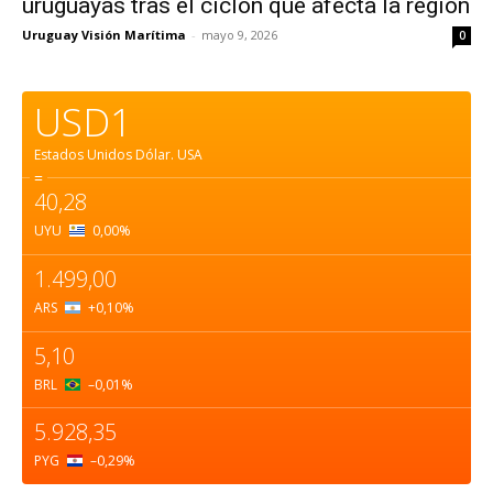
uruguayas tras el ciclón que afecta la región
Uruguay Visión Marítima
-
mayo 9, 2026
0
USD1
Estados Unidos Dólar.
USA
=
40,28
UYU
0,00
%
1.499,00
ARS
+0,10
%
5,10
BRL
–0,01
%
5.928,35
PYG
–0,29
%