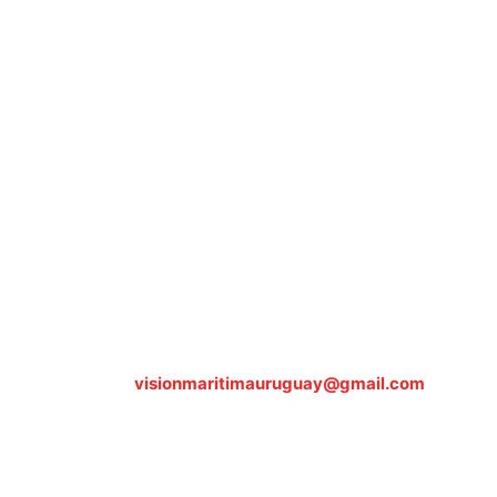
Sobre nosotros
ASOCIACIÓN CULTURAL Y EDUCATIVA URUGUAY
MARÍTIMO Personería Jurídica M.E.C Nº10457
Dr. Alejandro Beisso 1618.
Telefax (0598) 2 403 62 25
Organización Civil Sin Fines de Lucro
Contáctanos:
visionmaritimauruguay@gmail.com