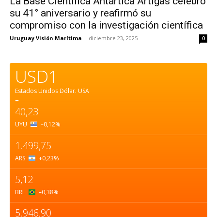
La Base Científica Antártica Artigas celebró
su 41° aniversario y reafirmó su
compromiso con la investigación científica
Uruguay Visión Marítima
-
diciembre 23, 2025
0
USD1
Estados Unidos Dólar.
USA
=
40,23
UYU
–0,12
%
1.499,75
ARS
+0,23
%
5,12
BRL
–0,38
%
5.946,90