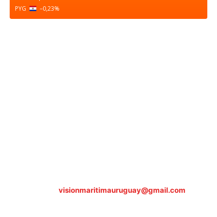
PYG
–0,23
%
Sobre nosotros
ASOCIACIÓN CULTURAL Y EDUCATIVA URUGUAY
MARÍTIMO Personería Jurídica M.E.C Nº10457
Dr. Alejandro Beisso 1618.
Telefax (0598) 2 403 62 25
Organización Civil Sin Fines de Lucro
Contáctanos:
visionmaritimauruguay@gmail.com