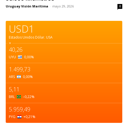
Uruguay Visión Marítima
-
mayo 29, 2026
0
USD1
Estados Unidos Dólar.
USA
=
40,26
UYU
0,00
%
1.499,73
ARS
0,00
%
5,11
BRL
–0,22
%
5.959,49
PYG
+0,21
%