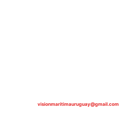
Sobre nosotros
ASOCIACIÓN CULTURAL Y EDUCATIVA URUGUAY
MARÍTIMO Personería Jurídica M.E.C Nº10457
Dr. Alejandro Beisso 1618.
Telefax (0598) 2 403 62 25
Organización Civil Sin Fines de Lucro
Contáctanos:
visionmaritimauruguay@gmail.com