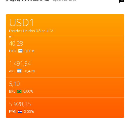
USD1
Estados Unidos Dólar.
USA
=
40,28
UYU
0,00
%
1.491,94
ARS
–0,47
%
5,10
BRL
0,00
%
5.928,35
PYG
0,00
%