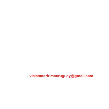
Sobre nosotros
ASOCIACIÓN CULTURAL Y EDUCATIVA URUGUAY
MARÍTIMO Personería Jurídica M.E.C Nº10457
Dr. Alejandro Beisso 1618.
Telefax (0598) 2 403 62 25
Organización Civil Sin Fines de Lucro
Contáctanos:
visionmaritimauruguay@gmail.com