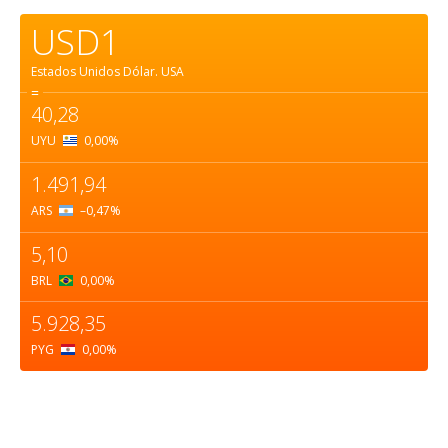
USD1
Estados Unidos Dólar.
USA
=
40,28
UYU
0,00
%
1.491,94
ARS
–0,47
%
5,10
BRL
0,00
%
5.928,35
PYG
0,00
%