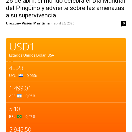
25 de abril: el mundo celebra el Día Mundial
del Pingüino y advierte sobre las amenazas
a su supervivencia
Uruguay Visión Marítima
-
abril 26, 2026
0
USD1
Estados Unidos Dólar.
USA
=
40,23
UYU
–0,06
%
1.499,01
ARS
–0,05
%
5,10
BRL
–0,47
%
5.945,50