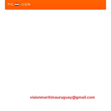
PYG
–0,02
%
Sobre nosotros
ASOCIACIÓN CULTURAL Y EDUCATIVA URUGUAY
MARÍTIMO Personería Jurídica M.E.C Nº10457
Dr. Alejandro Beisso 1618.
Telefax (0598) 2 403 62 25
Organización Civil Sin Fines de Lucro
Contáctanos:
visionmaritimauruguay@gmail.com