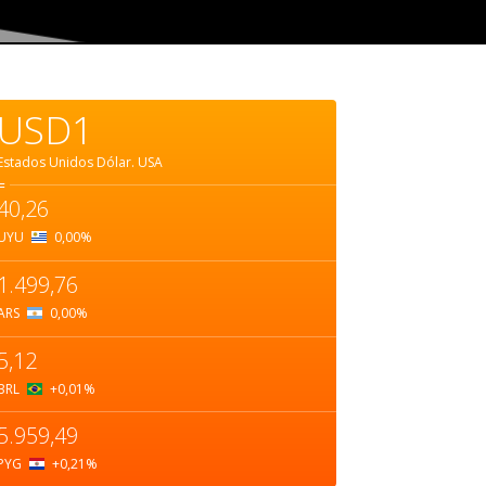
USD1
Estados Unidos Dólar.
USA
=
40,26
UYU
0,00
%
1.499,76
ARS
0,00
%
5,12
BRL
+0,01
%
5.959,49
PYG
+0,21
%