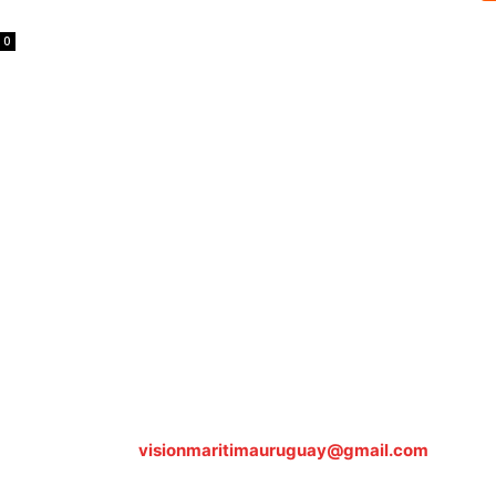
0
Sobre nosotros
ASOCIACIÓN CULTURAL Y EDUCATIVA URUGUAY MARÍTIMO 
Dr. Alejandro Beisso 1618.
Telefax (0598) 2 403 62 25
Organización Civil Sin Fines de Lucro
Contáctanos:
visionmaritimauruguay@gmail.com