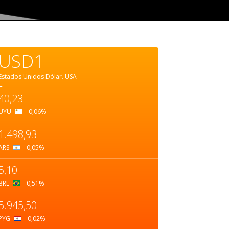
USD1
Estados Unidos Dólar.
USA
=
40,23
UYU
–0,06
%
1.498,93
ARS
–0,05
%
5,10
BRL
–0,51
%
5.945,50
PYG
–0,02
%