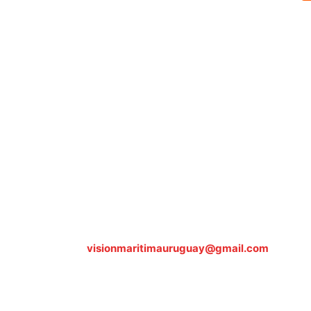
Sobre nosotros
ASOCIACIÓN CULTURAL Y EDUCATIVA URUGUAY MARÍTIMO 
Dr. Alejandro Beisso 1618.
Telefax (0598) 2 403 62 25
Organización Civil Sin Fines de Lucro
Contáctanos:
visionmaritimauruguay@gmail.com