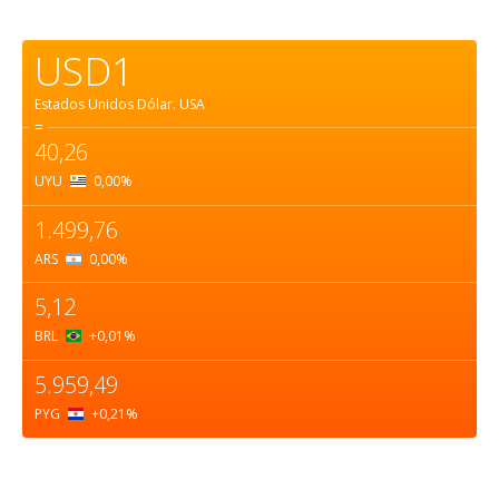
USD1
Estados Unidos Dólar.
USA
=
40,26
UYU
0,00
%
1.499,76
ARS
0,00
%
5,12
BRL
+0,01
%
5.959,49
PYG
+0,21
%