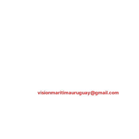
Sobre nosotros
ASOCIACIÓN CULTURAL Y EDUCATIVA URUGUAY
MARÍTIMO Personería Jurídica M.E.C Nº10457
Dr. Alejandro Beisso 1618.
Telefax (0598) 2 403 62 25
Organización Civil Sin Fines de Lucro
Contáctanos:
visionmaritimauruguay@gmail.com
© Visión Marítima