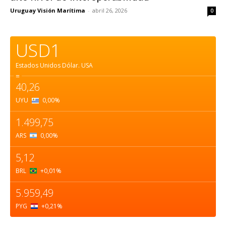
Uruguay Visión Marítima
-
abril 26, 2026
0
USD1
Estados Unidos Dólar.
USA
=
40,26
UYU
0,00
%
1.499,75
ARS
0,00
%
5,12
BRL
+0,01
%
5.959,49
PYG
+0,21
%