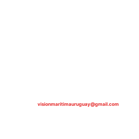
Sobre nosotros
ASOCIACIÓN CULTURAL Y EDUCATIVA URUGUAY
MARÍTIMO Personería Jurídica M.E.C Nº10457
Dr. Alejandro Beisso 1618.
Telefax (0598) 2 403 62 25
Organización Civil Sin Fines de Lucro
Contáctanos:
visionmaritimauruguay@gmail.com