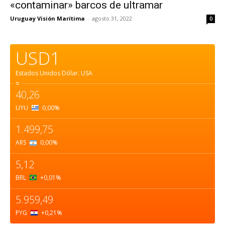
«contaminar» barcos de ultramar
Uruguay Visión Marítima
-
agosto 31, 2022
0
USD1
Estados Unidos Dólar.
USA
=
40,26
UYU
0,00
%
1.499,75
ARS
0,00
%
5,12
BRL
+0,01
%
5.959,49
PYG
+0,21
%