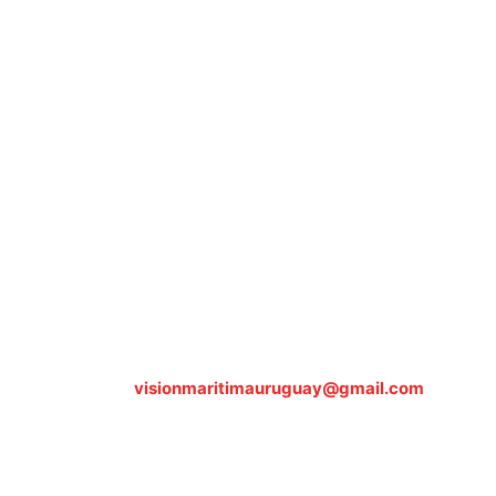
Sobre nosotros
ASOCIACIÓN CULTURAL Y EDUCATIVA URUGUAY
MARÍTIMO Personería Jurídica M.E.C Nº10457
Dr. Alejandro Beisso 1618.
Telefax (0598) 2 403 62 25
Organización Civil Sin Fines de Lucro
Contáctanos:
visionmaritimauruguay@gmail.com