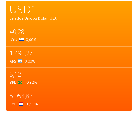
USD1
Estados Unidos Dólar.
USA
=
40,28
UYU
0,00
%
1.496,27
ARS
0,00
%
5,12
BRL
–0,32
%
5.954,83
PYG
–0,10
%