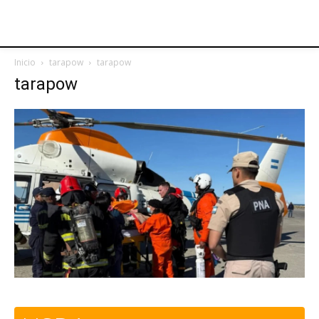
Inicio
tarapow
tarapow
tarapow