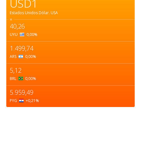
USD1
Estados Unidos Dólar.
USA
=
40,26
UYU
0,00
%
1.499,74
ARS
0,00
%
5,12
BRL
0,00
%
5.959,49
PYG
+0,21
%