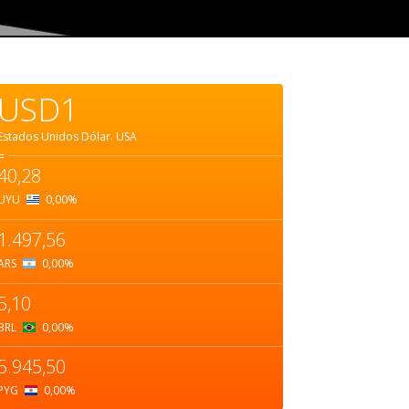
USD1
Estados Unidos Dólar.
USA
=
40,28
UYU
0,00
%
1.497,56
ARS
0,00
%
5,10
BRL
0,00
%
5.945,50
PYG
0,00
%