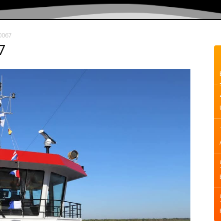
0067
7