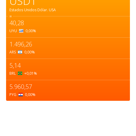
USD1
Estados Unidos Dólar.
USA
=
40,28
UYU
0,00
%
1.496,26
ARS
0,00
%
5,14
BRL
+0,01
%
5.960,57
PYG
0,00
%