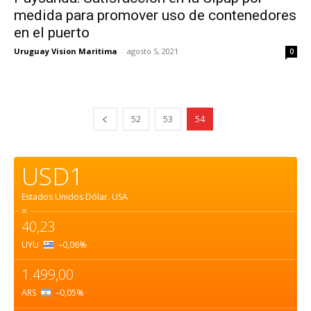
medida para promover uso de contenedores
en el puerto
Uruguay Vision Maritima
-
agosto 5, 2021
0
52
53
54
USD1
Estados Unidos Dólar.
USA
=
40,23
UYU
–0,06
%
1.499,00
ARS
–0,05
%