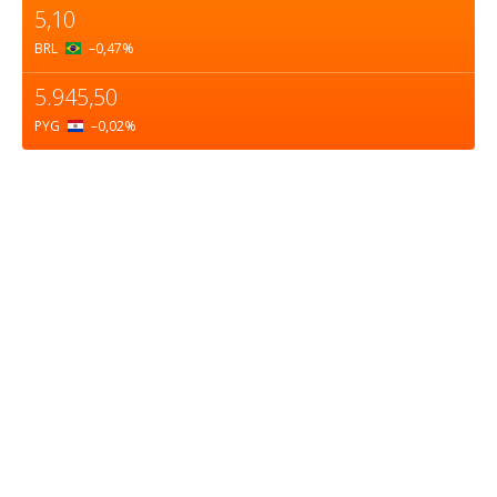
5,10
BRL
–0,47
%
5.945,50
PYG
–0,02
%
Sobre nosotros
ASOCIACIÓN CULTURAL Y EDUCATIVA URUGUAY
MARÍTIMO Personería Jurídica M.E.C Nº10457
Dr. Alejandro Beisso 1618.
Telefax (0598) 2 403 62 25