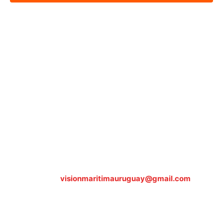
Sobre nosotros
ASOCIACIÓN CULTURAL Y EDUCATIVA URUGUAY
MARÍTIMO Personería Jurídica M.E.C Nº10457
Dr. Alejandro Beisso 1618.
Telefax (0598) 2 403 62 25
Organización Civil Sin Fines de Lucro
Contáctanos:
visionmaritimauruguay@gmail.com