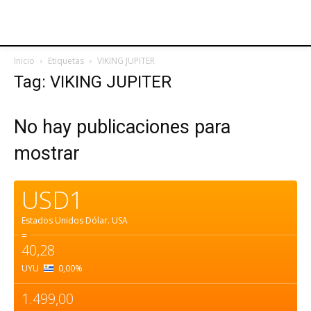
Inicio
Etiquetas
VIKING JUPITER
Tag: VIKING JUPITER
No hay publicaciones para
mostrar
USD1
Estados Unidos Dólar.
USA
=
40,28
UYU
0,00
%
1.499,00