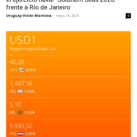
frente a Río de Janeiro
Uruguay Visión Marítima
-
mayo 16, 2026
0
USD1
Estados Unidos Dólar.
USA
=
40,28
UYU
0,00
%
1.497,56
ARS
0,00
%
5,10
BRL
0,00
%
5.945,50
PYG
0,00
%