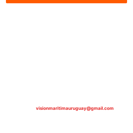
Sobre nosotros
ASOCIACIÓN CULTURAL Y EDUCATIVA URUGUAY
MARÍTIMO Personería Jurídica M.E.C Nº10457
Dr. Alejandro Beisso 1618.
Telefax (0598) 2 403 62 25
Organización Civil Sin Fines de Lucro
Contáctanos:
visionmaritimauruguay@gmail.com