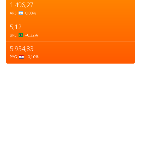
1.496,27
ARS
0,00
%
5,12
BRL
–0,32
%
5.954,83
PYG
–0,10
%
Sobre nosotros
ASOCIACIÓN CULTURAL Y EDUCATIVA URUGUAY
MARÍTIMO Personería Jurídica M.E.C Nº10457