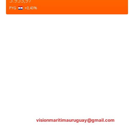
5.953,97
PYG
+0,43
%
Sobre nosotros
ASOCIACIÓN CULTURAL Y EDUCATIVA URUGUAY
MARÍTIMO Personería Jurídica M.E.C Nº10457
Dr. Alejandro Beisso 1618.
Telefax (0598) 2 403 62 25
Organización Civil Sin Fines de Lucro
Contáctanos:
visionmaritimauruguay@gmail.com