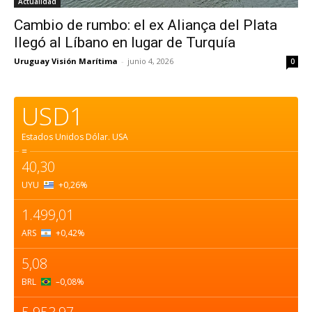
Actualidad
Cambio de rumbo: el ex Aliança del Plata
llegó al Líbano en lugar de Turquía
Uruguay Visión Marítima
-
junio 4, 2026
0
USD1
Estados Unidos Dólar.
USA
=
40,30
UYU
+0,26
%
1.499,01
ARS
+0,42
%
5,08
BRL
–0,08
%